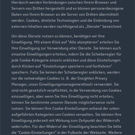
Hierdurch werden Verbindungen zwischen Ihrem Browser und
Servern von Dritten hergestellt und es können personenbezogene
Daten von Ihrem Browser an die Server von Dritten übermittelt
werden. Cookies, ähnliche Technologien und die Einbindung von
externen Inhalten werden nachfolgend als „Dienste“ bezeichnet.
Um diese Dienste nutzen zu können, benötigen wir Ihre
Einwilligung. Mit einem Klick auf "Alle akzeptieren" erteilen Sie
Ihre Einwilligung zur Verwendung aller Dienste. Sie können auch
Audi Pflegemitteltasche
einzelne Einwilligungen erteilen, indem Sie die Schieberegler für
jede Cookie-Kategorie einzeln anklicken und diese Einstellungen
Sommer
durch Klicken auf "Einstellungen speichern und fortfahren"
speichern. Falls Sie keinen der Schieberegler anklicken, werden
Damit Ihr Audi auch im Sommer glänzt: die
nur die notwendigen Cookies (z. B. der Ensighten Privacy
passende Pflege in einer Tasche.
Manager, unser Einwilligungsmanagementtool) verwendet. Sie
sind nicht gesetzlich verpflichtet, in die Verwendung von Cookies
Zur Audi Shopping World
einzuwilligen, aber wenn Sie Ihre Einwilligung nicht erteilen,
können Sie bestimmte unserer Dienste möglicherweise nicht
nutzen. Sie können Ihre Cookie-Einstellungen anhand der unten
aufgeführten Kategorien von Cookies verwalten. Sie können Ihre
Einwilligung jederzeit mit Wirkung zum Zeitpunkt des Widerrufs
widerrufen. Für den Widerruf der Einwilligung beachten Sie bitte
die "Cookie-Einstellungen" in der Fußzeile der Webseite. Weitere