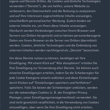
eigene und Dienste Dritter, die Cookies und ähnliche Technologien
Servicepartner
e-tron
verwenden ("Dienste"), die uns helfen, unsere Website zu
verbessern, den Datenverkehr und die Nutzung zu analysieren
und auf Ihre Interessen zugeschnittene Inhalte anzuzeigen,
einschließlich personalisierter Werbung. Zudem binden wir
externe Inhalte ein, um Ihnen diese Inhalte anzuzeigen.
Hierdurch werden Verbindungen zwischen Ihrem Browser und
Servern von Dritten hergestellt und es können personenbezogene
Daten von Ihrem Browser an die Server von Dritten übermittelt
werden. Cookies, ähnliche Technologien und die Einbindung von
externen Inhalten werden nachfolgend als „Dienste“ bezeichnet.
Um diese Dienste nutzen zu können, benötigen wir Ihre
Einwilligung. Mit einem Klick auf "Alle akzeptieren" erteilen Sie
Ihre Einwilligung zur Verwendung aller Dienste. Sie können auch
einzelne Einwilligungen erteilen, indem Sie die Schieberegler für
Am Kalkfeld 5
jede Cookie-Kategorie einzeln anklicken und diese Einstellungen
durch Klicken auf "Einstellungen speichern und fortfahren"
06556 Artern
speichern. Falls Sie keinen der Schieberegler anklicken, werden
nur die notwendigen Cookies (z. B. der Ensighten Privacy
03466 3300
Manager, unser Einwilligungsmanagementtool) verwendet. Sie
sind nicht gesetzlich verpflichtet, in die Verwendung von Cookies
einzuwilligen, aber wenn Sie Ihre Einwilligung nicht erteilen,
info@autohaus-lucks.de