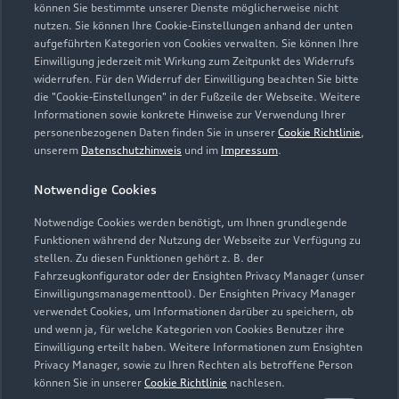
können Sie bestimmte unserer Dienste möglicherweise nicht
nutzen. Sie können Ihre Cookie-Einstellungen anhand der unten
Kontaktdaten herunterladen
aufgeführten Kategorien von Cookies verwalten. Sie können Ihre
Einwilligung jederzeit mit Wirkung zum Zeitpunkt des Widerrufs
widerrufen. Für den Widerruf der Einwilligung beachten Sie bitte
die "Cookie-Einstellungen" in der Fußzeile der Webseite. Weitere
Informationen sowie konkrete Hinweise zur Verwendung Ihrer
Öffnungszeiten
personenbezogenen Daten finden Sie in unserer
Cookie Richtlinie
,
unserem
Datenschutzhinweis
und im
Impressum
.
Service
Notwendige Cookies
Geöffnet bis
17:00
Notwendige Cookies werden benötigt, um Ihnen grundlegende
Funktionen während der Nutzung der Webseite zur Verfügung zu
stellen. Zu diesen Funktionen gehört z. B. der
Montag - Freitag
07:00 - 17:00
Fahrzeugkonfigurator oder der Ensighten Privacy Manager (unser
Einwilligungsmanagementtool). Der Ensighten Privacy Manager
Samstag -
Geschlossen
verwendet Cookies, um Informationen darüber zu speichern, ob
Sonntag
und wenn ja, für welche Kategorien von Cookies Benutzer ihre
Einwilligung erteilt haben. Weitere Informationen zum Ensighten
Privacy Manager, sowie zu Ihren Rechten als betroffene Person
können Sie in unserer
Cookie Richtlinie
nachlesen.