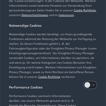
die "Cookie-Einstellungen" in der Fußzeile der Webseite. Weitere
Informationen sowie konkrete Hinweise zur Verwendung Ihrer
Montag - Freitag
07:00 - 17:00
personenbezogenen Daten finden Sie in unserer
Cookie Richtlinie
,
unserem
Datenschutzhinweis
und im
Impressum
.
Samstag -
Geschlossen
Sonntag
Notwendige Cookies
Notwendige Cookies werden benötigt, um Ihnen grundlegende
Funktionen während der Nutzung der Webseite zur Verfügung zu
stellen. Zu diesen Funktionen gehört z. B. der
Fahrzeugkonfigurator oder der Ensighten Privacy Manager (unser
Einwilligungsmanagementtool). Der Ensighten Privacy Manager
Zurück nach oben
verwendet Cookies, um Informationen darüber zu speichern, ob
und wenn ja, für welche Kategorien von Cookies Benutzer ihre
Einwilligung erteilt haben. Weitere Informationen zum Ensighten
Modelle
Privacy Manager, sowie zu Ihren Rechten als betroffene Person
können Sie in unserer
Cookie Richtlinie
nachlesen.
Kaufen & leasen
Alle Modelle
Performance Cookies
Modelle vergleichen
Service & Zubehör
Performance Cookies sammeln Informationen
Neuwagensuche
darüber, wie unsere Webseite genutzt wird (z. B.
Elektromodelle
Anzahl der Besuche, Verweildauer). Diese Cookies