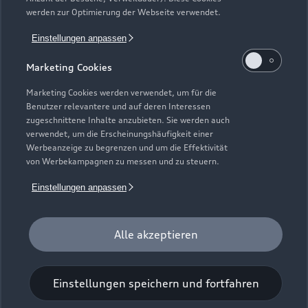
Gebrauchtwagensuche
Support
werden zur Optimierung der Webseite verwendet.
Saisonale Angebote
Plug-in-Hybride
Gebrauchtwagen
Einstellungen anpassen
Audi Services
Über Audi
Kundenservice
Finanzierung
Marketing Cookies
Garantie
Händlersuche
Aktionen & Angebote
Unternehmen
Marketing Cookies werden verwendet, um für die
Audi digital services
Benutzer relevantere und auf deren Interessen
Audi Code
Geschäftskunden
Karriere
zugeschnittene Inhalte anzubieten. Sie werden auch
myAudi
verwendet, um die Erscheinungshäufigkeit einer
Häufige Fragen (FAQ)
Investor Relations
Werbeanzeige zu begrenzen und um die Effektivität
© 2026 AUDI AG. Alle Rechte vorbehalten
von Werbekampagnen zu messen und zu steuern.
Audi Online Beratung
Presse & Media Center
Impressum
Rechtliches
Hinweisgebersystem
Einstellungen anpassen
Online-Terminvereinbarung
Datenschutz
Datenschutzinformation
Cookie-Einstellungen
Servicekontakt
Cookie-Richtlinie
Barrierefreiheit
Audi erleben
Alle akzeptieren
Digital Services Act
EU Data Act
Bordbuch & Bedienungsanleitungen
Newsletter
Verträge kündigen
Einstellungen speichern und fortfahren