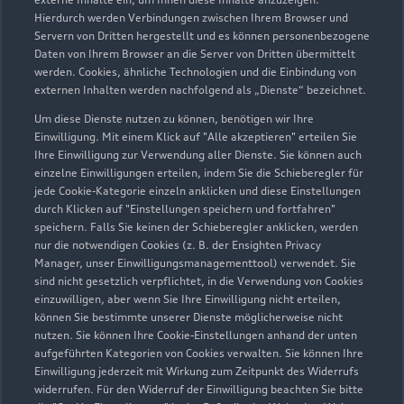
Hierdurch werden Verbindungen zwischen Ihrem Browser und
Servern von Dritten hergestellt und es können personenbezogene
Am Kalkfeld 5
Daten von Ihrem Browser an die Server von Dritten übermittelt
06556 Artern
werden. Cookies, ähnliche Technologien und die Einbindung von
externen Inhalten werden nachfolgend als „Dienste“ bezeichnet.
03466 3300
Um diese Dienste nutzen zu können, benötigen wir Ihre
Einwilligung. Mit einem Klick auf "Alle akzeptieren" erteilen Sie
info@autohaus-lucks.de
Ihre Einwilligung zur Verwendung aller Dienste. Sie können auch
einzelne Einwilligungen erteilen, indem Sie die Schieberegler für
jede Cookie-Kategorie einzeln anklicken und diese Einstellungen
Kontaktdaten herunterladen
durch Klicken auf "Einstellungen speichern und fortfahren"
speichern. Falls Sie keinen der Schieberegler anklicken, werden
nur die notwendigen Cookies (z. B. der Ensighten Privacy
Manager, unser Einwilligungsmanagementtool) verwendet. Sie
Öffnungszeiten
sind nicht gesetzlich verpflichtet, in die Verwendung von Cookies
einzuwilligen, aber wenn Sie Ihre Einwilligung nicht erteilen,
können Sie bestimmte unserer Dienste möglicherweise nicht
nutzen. Sie können Ihre Cookie-Einstellungen anhand der unten
Service
aufgeführten Kategorien von Cookies verwalten. Sie können Ihre
Geschlossen
,
öffnet am
Freitag 07:00
Einwilligung jederzeit mit Wirkung zum Zeitpunkt des Widerrufs
widerrufen. Für den Widerruf der Einwilligung beachten Sie bitte